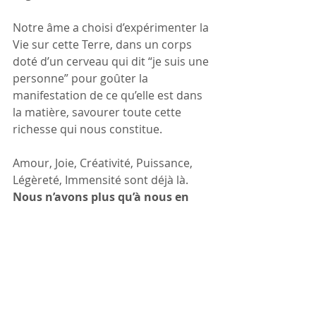
Notre âme a choisi d’expérimenter la 
Vie sur cette Terre, dans un corps 
doté d’un cerveau qui dit “je suis une 
personne” pour goûter la 
manifestation de ce qu’elle est dans 
la matière, savourer toute cette 
richesse qui nous constitue.
Amour, Joie, Créativité, Puissance, 
Légèreté, Immensité sont déjà là. 
Nous n’avons plus qu’à nous en 
souvenir et libérer leur passage.
Avec Cœur,
Charlotte
Créateur de sa vie
Conscience
Puissance
Boussole intérieure
Joie d'être soi
Joie
Ce que nous sommes