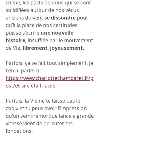
chêne, les parts de nous qui se sont 
solidifiées autour de nos vécus 
anciens doivent 
se dissoudre
 pour 
qu’à la place de nos certitudes 
puisse s’écrire 
une nouvelle 
histoire
, insufflée par le mouvement 
de Vie, 
librement
, 
joyeusement
.
Parfois, ça se fait tout simplement, je 
t’en ai parlé ici : 
https://www.charlottechambaret.fr/p
ost/et-si-c-était-facile
Parfois, la Vie ne te laisse pas le 
choix et tu peux avoir l’impression 
qu’un semi-remorque lancé à grande 
vitesse vient de percuter tes 
fondations.