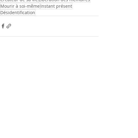
Mourir à soi-même
Instant présent
Désidentification
Posts récents
Voir tout