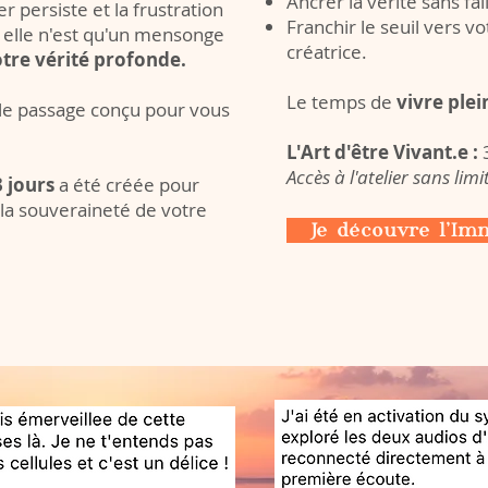
Ancrer la vérité sans fa
r persiste et la frustration
Franchir le seuil vers v
, elle n'est qu'un mensonge
créatrice.
tre vérité profonde.
Le temps de
vivre ple
le passage conçu pour vous
L'Art d'être Vivant.e :
Accès à l'atelier sans lim
 jours
a été créée pour
 la souveraineté de votre
Je découvre l'Im