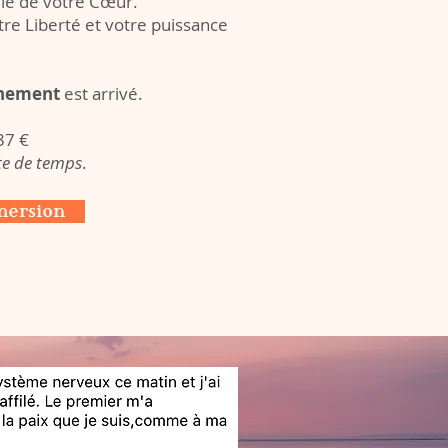
ille de votre Cœur.
otre Liberté et votre puissance
inement
est arrivé.
37 €
ite de temps
.
mersion