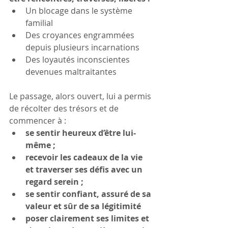
Un blocage dans le système 
familial
Des croyances engrammées 
depuis plusieurs incarnations
Des loyautés inconscientes 
devenues maltraitantes
Le passage, alors ouvert, lui a permis 
de récolter des trésors et de 
commencer à :
se sentir heureux d’être lui-
même ;
recevoir les cadeaux de la vie 
et traverser ses défis avec un 
regard serein ;
se sentir confiant, assuré de sa 
valeur et sûr de sa légitimité
poser clairement ses limites et 