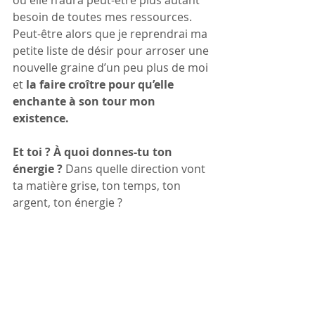
où elle n’aura peut-être plus autant 
besoin de toutes mes ressources. 
Peut-être alors que je reprendrai ma 
petite liste de désir pour arroser une 
nouvelle graine d’un peu plus de moi 
et 
la faire croître pour qu’elle 
enchante à son tour mon 
existence.
Et toi ? À quoi donnes-tu ton 
énergie ? 
Dans quelle direction vont 
ta matière grise, ton temps, ton 
argent, ton énergie ?
Est-ce celle qui anime ton âme et 
fait bondir ton cœur de joie ?
Avec Cœur,
Charlotte
Créateur de sa vie
Posture intérieure