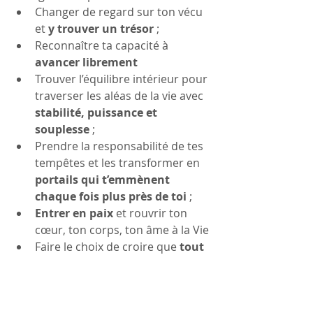
Changer de regard sur ton vécu 
et 
y trouver un trésor
 ;
Reconnaître ta capacité à 
avancer librement
Trouver l’équilibre intérieur pour 
traverser les aléas de la vie avec 
stabilité, puissance et 
souplesse
 ;
Prendre la responsabilité de tes 
tempêtes et les transformer en 
portails qui t’emmènent 
chaque fois plus près de toi
 ;
Entrer en paix
 et rouvrir ton 
cœur, ton corps, ton âme à la Vie
Faire le choix de croire que 
tout 
est là pour toi, que tu es 
soutenu.e
… et que tu peux 
donc t’en remettre et oser 