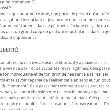
stion “comment ?”.
aussi ?
une claque pour notre âme, une porte de prison qu’on refe
 le vagabond insouciant et joyeux que nous sommes par ess
, “comment” ramène dans le périmètre étriqué et rigide du m
ique, c’est un grand coup de pied qui nous balance dans la ge
t-disant impuissance.
LIBERTÉ
on et retrouver rêves, désirs et liberté, il y a plusieurs clés :
r à vivre ce désir et de savoir tes rêves légitimes. Cela passe
ton individualité et de ton droit de naissance à te réaliser.
 toi et te savoir capable de réaliser cet élan sans aucun dout
u “comment”. Cela passe par reconnaître ta valeur, tes re
 en paix, la compréhension que ta sécurité ne siège pas dans
futur mais dans le ressenti intérieur, maintenant. Cela passe 
te rendre disponible à tes sensations, à l’observation et l’é
e ce qui te traverse.