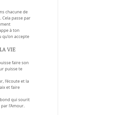
dans chacune de 
t. Cela passe par 
ement 
appe à ton 
vu qu’on accepte 
LA VIE
uisse faire son 
ur puisse te 
, l’écoute et la 
ix et faire 
abond qui sourit 
r par l’Amour.