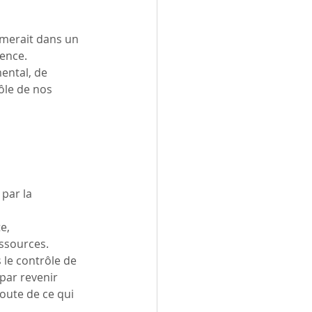
rmerait dans un 
ence.
ental, de 
ôle de nos 
 par la 
e, 
ssources.
 le contrôle de 
par revenir 
coute de ce qui 