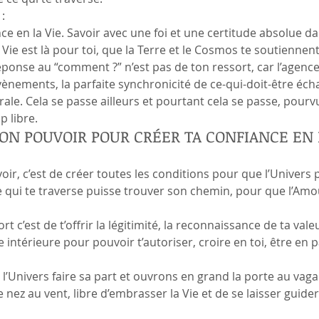
 :
nce en la Vie. Savoir avec une foi et une certitude absolue 
a Vie est là pour toi, que la Terre et le Cosmos te soutiennen
éponse au “comment ?” n’est pas de ton ressort, car l’agenc
ènements, la parfaite synchronicité de ce-qui-doit-être éch
rale. Cela se passe ailleurs et pourtant cela se passe, pour
p libre.
TON POUVOIR POUR CRÉER TA CONFIANCE EN 
oir, c’est de créer toutes les conditions pour que l’Univers p
ie qui te traverse puisse trouver son chemin, pour que l’Amo
t c’est de t’offrir la légitimité, la reconnaissance de ta valeur
 intérieure pour pouvoir t’autoriser, croire en toi, être en pa
s l’Univers faire sa part et ouvrons en grand la porte au vag
e nez au vent, libre d’embrasser la Vie et de se laisser guide