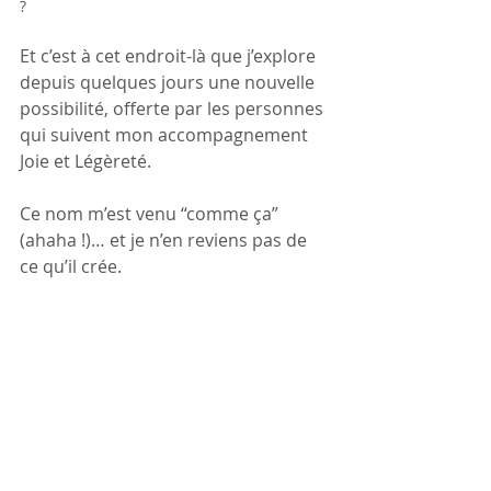
?
Et c’est à cet endroit-là que j’explore 
depuis quelques jours une nouvelle 
possibilité, offerte par les personnes 
qui suivent mon accompagnement 
Joie et Légèreté.
Ce nom m’est venu “comme ça” 
(ahaha !)… et je n’en reviens pas de 
ce qu’il crée.
Alors je pose là ce qui émerge depuis 
que je recueille leurs mots et l’éclat 
de leurs yeux.
Dans cet équilibre instable, 
au 
carrefour de tout ce foutoir, sur ce 
point suspendu, dans le silence de 
cet instant de rien, je me demande si 