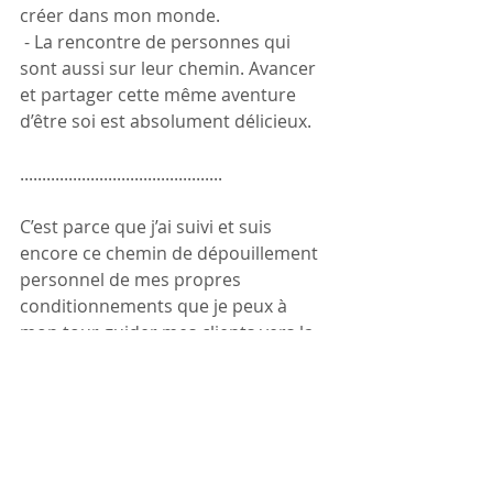
créer dans mon monde.
 - La rencontre de personnes qui 
sont aussi sur leur chemin. Avancer 
et partager cette même aventure 
d’être soi est absolument délicieux.
..............................................
C’est parce que j’ai suivi et suis 
encore ce chemin de dépouillement 
personnel de mes propres 
conditionnements que je peux à 
mon tour guider mes clients vers la 
création de leur vie. 
Pas parce que j’ai tout compris, fini le 
circuit ou que je suis plus forte. Juste 
parce que je suis un peu devant.