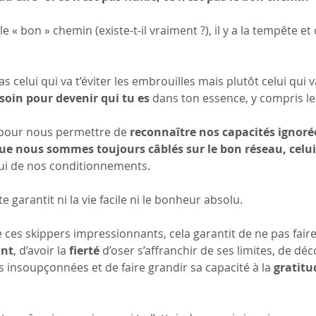
r le « bon » chemin (existe-t-il vraiment ?), il y a la tempête e
 celui qui va t’éviter les embrouilles mais plutôt celui qui v
soin pour devenir qui tu es
 dans ton essence, y compris les
à pour nous permettre de 
reconnaître nos capacités ignoré
r que nous sommes toujours câblés sur le bon réseau, celu
lui de nos conditionnements.
te garantit ni la vie facile ni le bonheur absolu.
e ces skippers impressionnants, cela garantit de ne pas fair
ant
, d’avoir la 
fierté
 d’oser s’affranchir de ses limites, de déc
s insoupçonnées et de faire grandir sa capacité à la 
gratitu