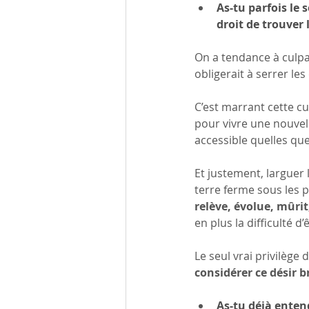
As-tu parfois le s
droit de trouver l
On a tendance à culpab
obligerait à serrer les
C’est marrant cette cu
pour vivre une nouvell
accessible quelles que
Et justement, larguer l
terre ferme sous les p
relève, évolue, mûri
en plus la difficulté 
Le seul vrai privilège 
considérer ce désir b
As-tu déjà entend