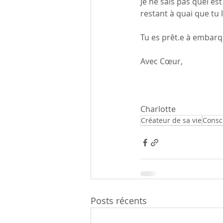
Je ne sais pas quel est
restant à quai que tu 
Tu es prêt.e à embarqu
Avec Cœur,
Charlotte
Créateur de sa vie
Consc
Posts récents