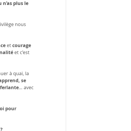
 n’as plus le 
ivilège nous 
ce
 et 
courage 
nalité
 et c’est 
uer à quai, la 
apprend, se 
ferlante
… avec 
oi pour 
 ?