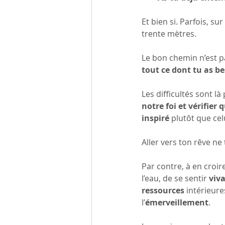
Et bien si. Parfois, su
trente mètres.
Le bon chemin n’est pas
tout ce dont tu as be
Les difficultés sont l
notre foi et vérifie
inspiré
 plutôt que ce
Aller vers ton rêve ne 
Par contre, à en croir
l’eau, de se sentir 
viv
ressources
 intérieure
l’
émerveillement
.