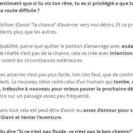
entiment que si tu vis ton rêve, tu es si privilégié.e que tu
a route difficile ?
iliser d’avoir “la chance” d’avancer vers nos désirs. Et ce pr
 dents plus que les autres.
lpabilité, parce que quitter le ponton d’amarrage avec 
auda
e réalité n’est pas de la chance, cela se crée avec 
intention
 soient les circonstances extérieures.
es amarres n’est pas plus facile, loin s’en faut, que de contin
ieds. Le nouveau sillon reste celui d’un humain qui 
tombe, 
t, trébuche à nouveau pour mieux passer la prochaine dé
d’être sur un passage assez peu fréquenté.
dans tout cela est peut-être d’avoir eu 
assez d’amour pour s
rûlant et tenter l’aventure.
u dire “Si ce n’est pas fluide, ce n’est pas le bon chemin”