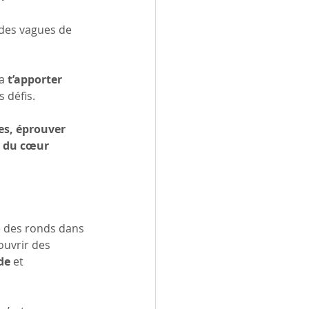
t des vagues de 
a 
t’apporter 
 défis.
es, éprouver 
i du cœur 
e des ronds dans 
ouvrir des 
de
 et 