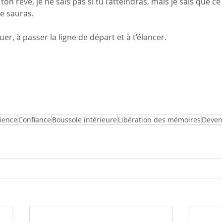
 ton rêve, je ne sais pas si tu l’atteindras, mais je sais que ce
le sauras.
er, à passer la ligne de départ et à t’élancer.
ience
Confiance
Boussole intérieure
Libération des mémoires
Deveni