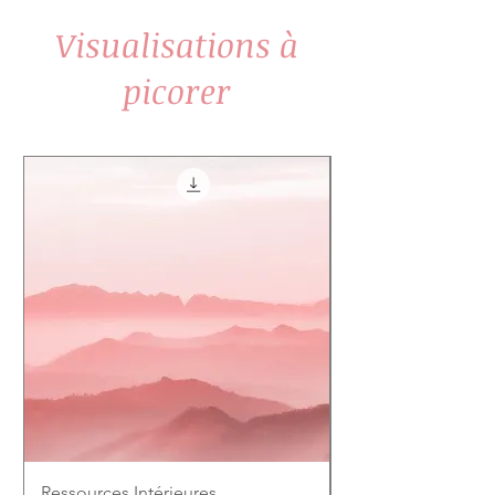
Visualisations à
picorer
Ressources Intérieures
Le Fil d'Or