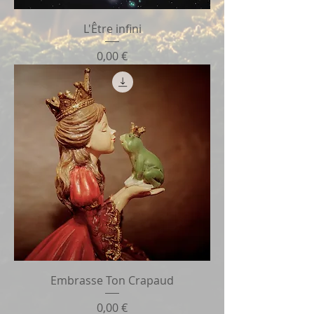
L'Être infini
Prix
0,00 €
Embrasse Ton Crapaud
Prix
0,00 €