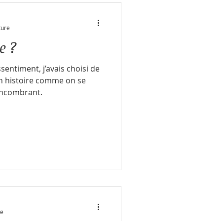
ture
le ?
entiment, j’avais choisi de
on histoire comme on se
encombrant.
re