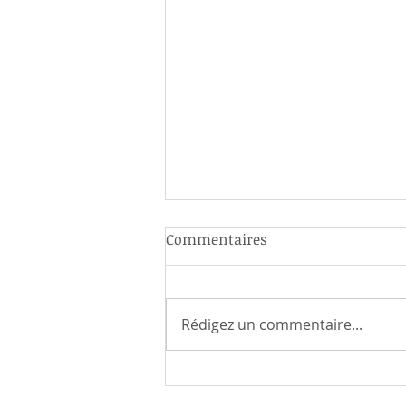
Commentaires
Rédigez un commentaire...
Quand rien ne va plus… et
que tout va bien