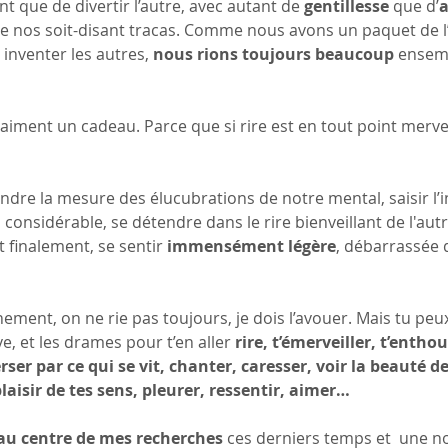
t que de divertir l’autre, avec autant de 
gentillesse
 que d’
a
 de nos soit-disant tracas. Comme nous avons un paquet de l
inventer les autres, 
nous rions toujours beaucoup
 ensem
aiment un cadeau. Parce que si rire est en tout point mervei
ndre la mesure des élucubrations de notre mental, saisir l’i
 considérable, se détendre dans le rire bienveillant de l'autr
 finalement, se sentir 
immensément légère
, débarrassée d
nt, on ne rie pas toujours, je dois l’avouer. Mais tu peux
ve, et les drames pour t’en aller 
rire, t’émerveiller, t’entho
erser par ce qui se vit, chanter, caresser, voir la beauté d
plaisir de tes sens, pleurer, ressentir, aimer…
 au centre de mes recherches
 ces derniers temps et  une no