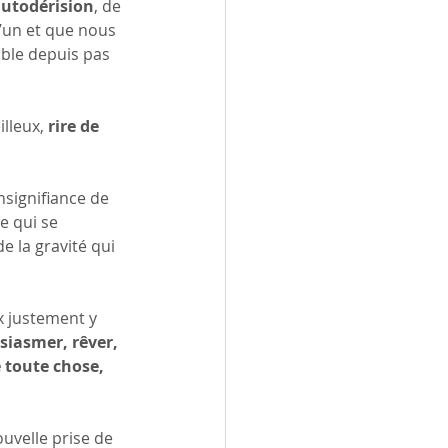
utodérision
, de 
’un et que nous 
ble depuis pas 
lleux, 
rire de 
nsignifiance de 
e qui se 
e la gravité qui 
 justement y 
usiasmer, rêver, 
e toute chose, 
uvelle prise de 