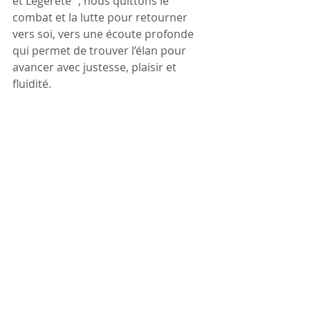
et Légèreté” ; nous quittons le 
combat et la lutte pour retourner 
vers soi, vers une écoute profonde 
qui permet de trouver l’élan pour 
avancer avec justesse, plaisir et 
fluidité.
Avec Cœur,
Charlotte
Créateur de sa vie
Posture intérieure
Conscience
Être en paix
Regard sur la vie
Boussole intérieure
Présence
Posts récents
Voir tout