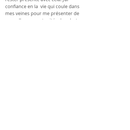
confiance en la  vie qui coule dans 
mes veines pour me présenter de 
nouvelles  opportunités de raboter 
le parquet.